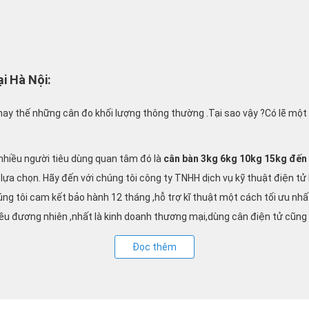
i Hà Nội:
ay thế những cân đo khối lượng thông thường .Tại sao vậy ?Có lẽ một
hiều người tiêu dùng quan tâm đó là
cân bàn 3kg 6kg 10kg 15kg đến
 chọn. Hãy đến với chúng tôi công ty TNHH dịch vụ kỹ thuật điện tử Mi
úng tôi cam kết bảo hành 12 tháng ,hỗ trợ kĩ thuật một cách tối ưu nhấ
 điều đương nhiên ,nhất là kinh doanh thương mại,dùng cân điện tử cũng
 phẩm
cân điện tử 3kg - 6kg - 10kg - 15kg - 30kg
, ngoài ra còn nhiều 
Đọc thêm