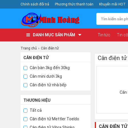
Chính sách đổi trả
Phương thức thanh toán
Khuyến mãi HOT
DANH MỤC SẢN PHẨM
Tin tức
Tin c
Trang chủ
Cân điện tử
Cân điện tử
CÂN ĐIỆN TỬ
Cân bàn 3kg đến 30kg
Cân mini dưới 3kg
Cân điện tử nhà bếp
Cân 
THƯƠNG HIỆU
Tất cả
Cân điện tử Mettler Toeldo
CÂN ĐIỆN TỬ
Cân điện tử Vibra Shinko