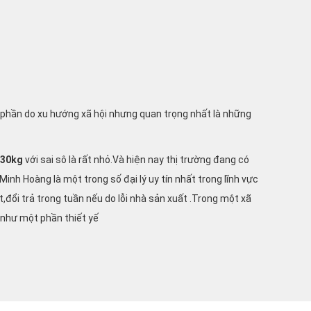
 phần do xu hướng xã hội nhưng quan trọng nhất là những
 30kg
với sai sô là rất nhỏ.Và hiện nay thị trường đang có
nh Hoàng là một trong số đại lý uy tín nhất trong lĩnh vực
t,đổi trả trong tuần nếu do lỗi nhà sản xuất .Trong một xã
 như một phần thiết yế
các sản phẩm cân chuyên dụng như sau: