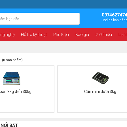
097462747
Hotline bán hàn
ông nghệ
Hỗ trợ kỹ thuật
Phụ Kiện
Báo giá
Giới thiệu
Liên
(0 sản phẩm)
bàn 3kg đến 30kg
Cân mini dưới 3kg
 NỔI BẬT