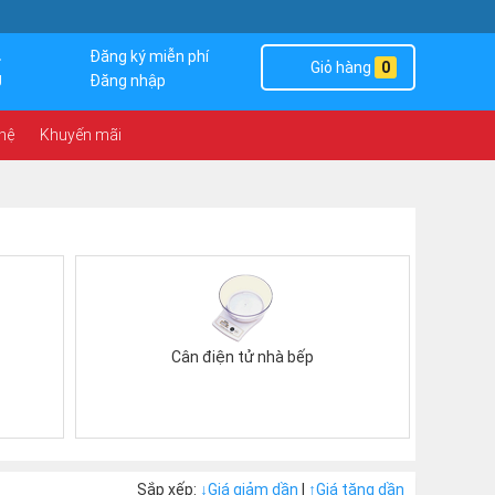
4
Đăng ký miễn phí
Giỏ hàng
0
g
Đăng nhập
 hệ
Khuyến mãi
Cân điện tử nhà bếp
Sắp xếp:
↓
Giá giảm dần
|
↑
Giá tăng dần