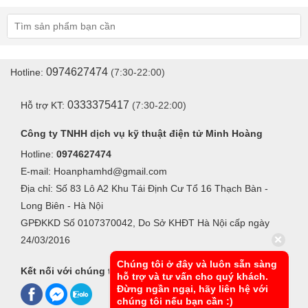
0974627474
Hotline:
(7:30-22:00)
0333375417
Hỗ trợ KT:
(7:30-22:00)
Công ty TNHH dịch vụ kỹ thuật điện tử Minh Hoàng
Hotline:
0974627474
E-mail: Hoanphamhd@gmail.com
Địa chỉ: Số 83 Lô A2 Khu Tái Định Cư Tổ 16 Thạch Bàn -
Long Biên - Hà Nội
GPĐKKD Số 0107370042, Do Sở KHĐT Hà Nội cấp ngày
24/03/2016
Chúng tôi ở đây và luôn sẵn sàng
Kết nối với chúng tôi
hỗ trợ và tư vấn cho quý khách.
Đừng ngần ngại, hãy liên hệ với
chúng tôi nếu bạn cần :)