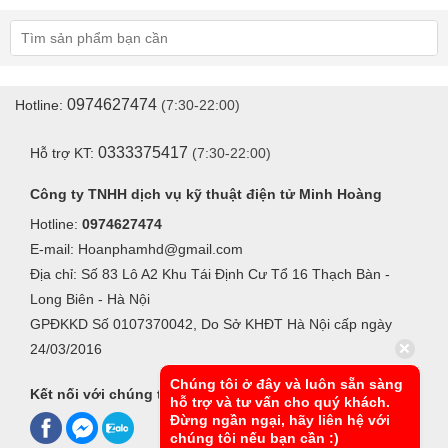
0974627474
Hotline:
(7:30-22:00)
0333375417
Hỗ trợ KT:
(7:30-22:00)
Công ty TNHH dịch vụ kỹ thuật điện tử Minh Hoàng
Hotline:
0974627474
E-mail: Hoanphamhd@gmail.com
Địa chỉ: Số 83 Lô A2 Khu Tái Định Cư Tổ 16 Thạch Bàn -
Long Biên - Hà Nội
GPĐKKD Số 0107370042, Do Sở KHĐT Hà Nội cấp ngày
24/03/2016
Chúng tôi ở đây và luôn sẵn sàng
Kết nối với chúng tôi
hỗ trợ và tư vấn cho quý khách.
Đừng ngần ngại, hãy liên hệ với
chúng tôi nếu bạn cần :)