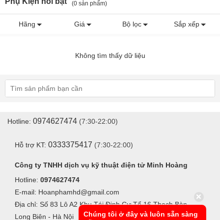
Phụ Kiện nổi bật
(0 sản phẩm)
Hãng
Giá
Bộ lọc
Sắp xếp
Không tìm thấy dữ liệu
0974627474
Hotline:
(7:30-22:00)
0333375417
Hỗ trợ KT:
(7:30-22:00)
Công ty TNHH dịch vụ kỹ thuật điện tử Minh Hoàng
Hotline:
0974627474
E-mail: Hoanphamhd@gmail.com
Địa chỉ: Số 83 Lô A2 Khu Tái Định Cư Tổ 16 Thạch Bàn -
Chúng tôi ở đây và luôn sẵn sàng
Long Biên - Hà Nội