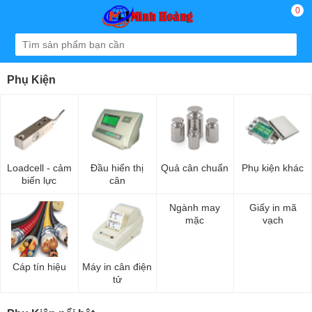
0
Phụ Kiện
Loadcell - cảm
Đầu hiển thị
Quả cân chuẩn
Phụ kiện khác
biến lực
cân
Ngành may
Giấy in mã
mặc
vạch
Cáp tín hiệu
Máy in cân điện
tử