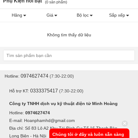
Phụ Kiện nổi bật
(0 sản phẩm)
Hãng
Giá
Bộ lọc
Sắp xếp
Không tìm thấy dữ liệu
0974627474
Hotline:
(7:30-22:00)
0333375417
Hỗ trợ KT:
(7:30-22:00)
Công ty TNHH dịch vụ kỹ thuật điện tử Minh Hoàng
Hotline:
0974627474
E-mail: Hoanphamhd@gmail.com
Địa chỉ: Số 83 Lô A2 Khu Tái Định Cư Tổ 16 Thạch Bàn -
Chúng tôi ở đây và luôn sẵn sàng
Long Biên - Hà Nội