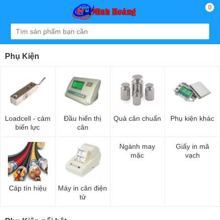
0
Phụ Kiện
Loadcell - cảm
Đầu hiển thị
Quả cân chuẩn
Phụ kiện khác
biến lực
cân
Ngành may
Giấy in mã
mặc
vạch
Cáp tín hiệu
Máy in cân điện
tử