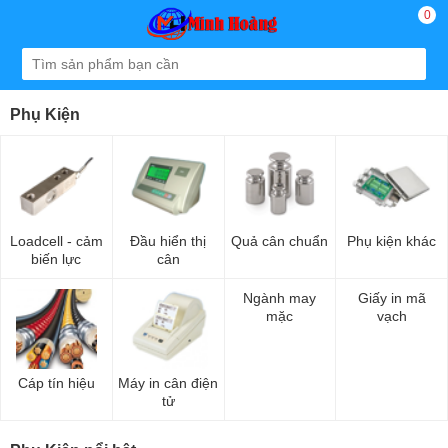
0
Phụ Kiện
Loadcell - cảm
Đầu hiển thị
Quả cân chuẩn
Phụ kiện khác
biến lực
cân
Ngành may
Giấy in mã
mặc
vạch
Cáp tín hiệu
Máy in cân điện
tử