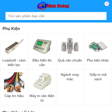
0
Phụ Kiện
Loadcell - cảm
Đầu hiển thị
Quả cân chuẩn
Phụ kiện khác
biến lực
cân
Ngành may
Giấy in mã
mặc
vạch
Cáp tín hiệu
Máy in cân điện
tử