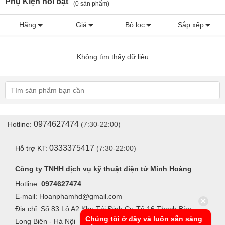
Phụ Kiện nổi bật
(0 sản phẩm)
Hãng
Giá
Bộ lọc
Sắp xếp
Không tìm thấy dữ liệu
0974627474
Hotline:
(7:30-22:00)
0333375417
Hỗ trợ KT:
(7:30-22:00)
Công ty TNHH dịch vụ kỹ thuật điện tử Minh Hoàng
Hotline:
0974627474
E-mail: Hoanphamhd@gmail.com
Địa chỉ: Số 83 Lô A2 Khu Tái Định Cư Tổ 16 Thạch Bàn -
Chúng tôi ở đây và luôn sẵn sàng
Long Biên - Hà Nội