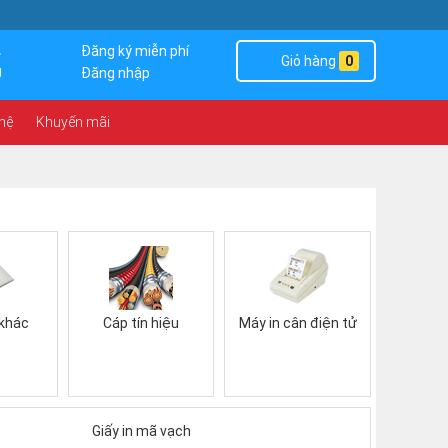
4
Đăng ký miễn phí
Giỏ hàng
0
g
Đăng nhập
 hệ
Khuyến mãi
 khác
Cáp tín hiệu
Máy in cân điện tử
Giấy in mã vạch