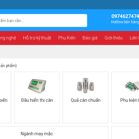
097462747
Hotline bán hàn
ông nghệ
Hỗ trợ kỹ thuật
Phụ Kiện
Báo giá
Giới thiệu
Liên
sản phẩm)
biến
Đầu hiển thị cân
Quả cân chuẩn
Phụ kiện
Ngành may mặc