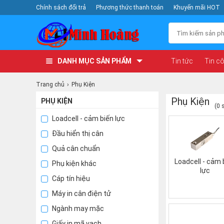
Chính sách đổi trả
Phương thức thanh toán
Khuyến mãi HOT
DANH MỤC SẢN PHẨM
Tin tức
Tin c
Trang chủ
Phụ Kiện
Phụ Kiện
PHỤ KIỆN
(0 
Loadcell - cảm biến lực
Đầu hiển thị cân
Quả cân chuẩn
Loadcell - cảm 
Phụ kiện khác
lực
Cáp tín hiệu
Máy in cân điện tử
Ngành may mặc
Giấy in mã vạch