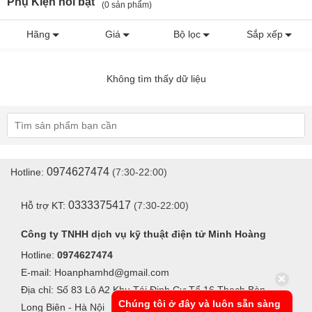
Phụ Kiện nổi bật
(0 sản phẩm)
Hãng
Giá
Bộ lọc
Sắp xếp
Không tìm thấy dữ liệu
0974627474
Hotline:
(7:30-22:00)
0333375417
Hỗ trợ KT:
(7:30-22:00)
Công ty TNHH dịch vụ kỹ thuật điện tử Minh Hoàng
Hotline:
0974627474
E-mail: Hoanphamhd@gmail.com
Địa chỉ: Số 83 Lô A2 Khu Tái Định Cư Tổ 16 Thạch Bàn -
Chúng tôi ở đây và luôn sẵn sàng
Long Biên - Hà Nội