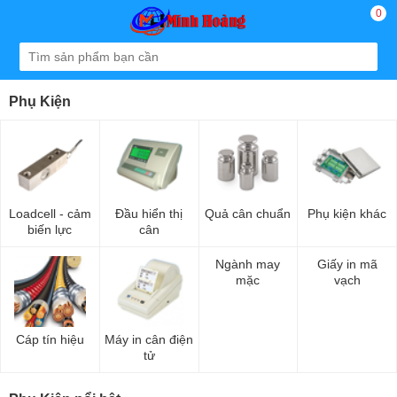
0
Phụ Kiện
Loadcell - cảm
Đầu hiển thị
Quả cân chuẩn
Phụ kiện khác
biến lực
cân
Ngành may
Giấy in mã
mặc
vạch
Cáp tín hiệu
Máy in cân điện
tử