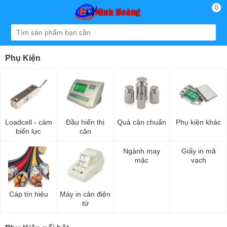
0
Phụ Kiện
Loadcell - cảm
Đầu hiển thị
Quả cân chuẩn
Phụ kiện khác
biến lực
cân
Ngành may
Giấy in mã
mặc
vạch
Cáp tín hiệu
Máy in cân điện
tử