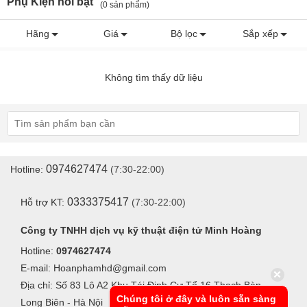
Phụ Kiện nổi bật
(0 sản phẩm)
Hãng
Giá
Bộ lọc
Sắp xếp
Không tìm thấy dữ liệu
0974627474
Hotline:
(7:30-22:00)
0333375417
Hỗ trợ KT:
(7:30-22:00)
Công ty TNHH dịch vụ kỹ thuật điện tử Minh Hoàng
Hotline:
0974627474
E-mail: Hoanphamhd@gmail.com
Địa chỉ: Số 83 Lô A2 Khu Tái Định Cư Tổ 16 Thạch Bàn -
Chúng tôi ở đây và luôn sẵn sàng
Long Biên - Hà Nội