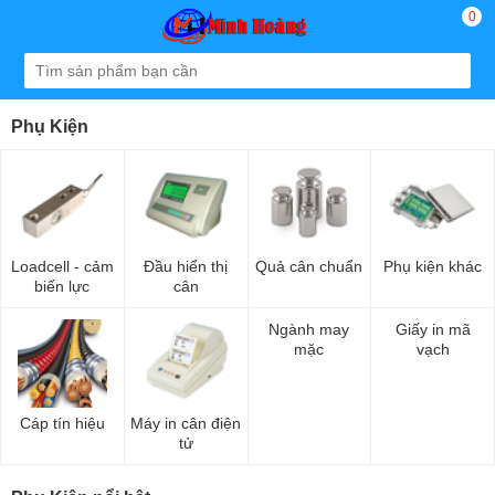
0
Phụ Kiện
Loadcell - cảm
Đầu hiển thị
Quả cân chuẩn
Phụ kiện khác
biến lực
cân
Ngành may
Giấy in mã
mặc
vạch
Cáp tín hiệu
Máy in cân điện
tử