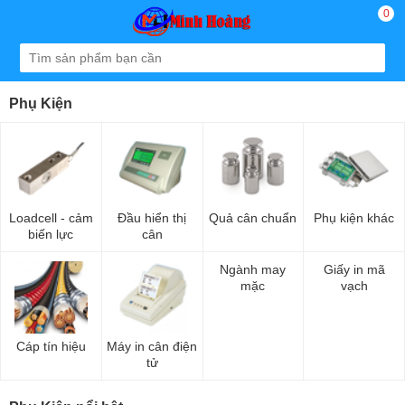
0
Phụ Kiện
Loadcell - cảm
Đầu hiển thị
Quả cân chuẩn
Phụ kiện khác
biến lực
cân
Ngành may
Giấy in mã
mặc
vạch
Cáp tín hiệu
Máy in cân điện
tử