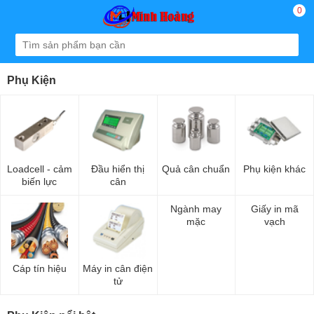
0
Phụ Kiện
Loadcell - cảm
Đầu hiển thị
Quả cân chuẩn
Phụ kiện khác
biến lực
cân
Ngành may
Giấy in mã
mặc
vạch
Cáp tín hiệu
Máy in cân điện
tử