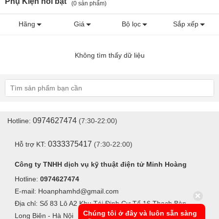
Phụ Kiện nổi bật
(0 sản phẩm)
Hãng
Giá
Bộ lọc
Sắp xếp
Không tìm thấy dữ liệu
0974627474
Hotline:
(7:30-22:00)
0333375417
Hỗ trợ KT:
(7:30-22:00)
Công ty TNHH dịch vụ kỹ thuật điện tử Minh Hoàng
Hotline:
0974627474
E-mail: Hoanphamhd@gmail.com
Địa chỉ: Số 83 Lô A2 Khu Tái Định Cư Tổ 16 Thạch Bàn -
Chúng tôi ở đây và luôn sẵn sàng
Long Biên - Hà Nội