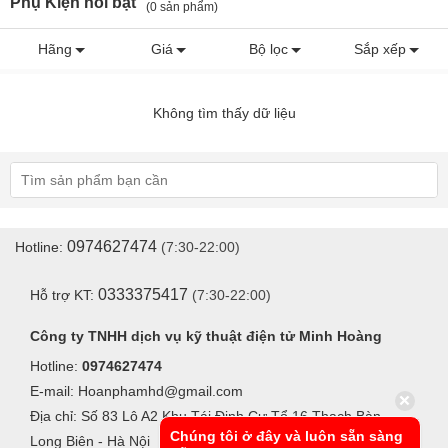
Phụ Kiện nổi bật
(0 sản phẩm)
Hãng
Giá
Bộ lọc
Sắp xếp
Không tìm thấy dữ liệu
0974627474
Hotline:
(7:30-22:00)
0333375417
Hỗ trợ KT:
(7:30-22:00)
Công ty TNHH dịch vụ kỹ thuật điện tử Minh Hoàng
Hotline:
0974627474
E-mail: Hoanphamhd@gmail.com
Địa chỉ: Số 83 Lô A2 Khu Tái Định Cư Tổ 16 Thạch Bàn -
Chúng tôi ở đây và luôn sẵn sàng
Long Biên - Hà Nội