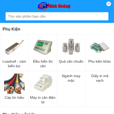
0
Phụ Kiện
Loadcell - cảm
Đầu hiển thị
Quả cân chuẩn
Phụ kiện khác
biến lực
cân
Ngành may
Giấy in mã
mặc
vạch
Cáp tín hiệu
Máy in cân điện
tử