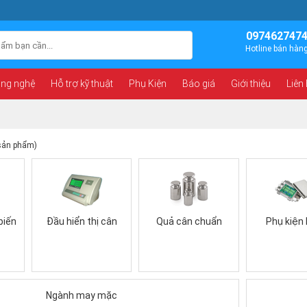
097462747
Hotline bán hàn
ông nghệ
Hỗ trợ kỹ thuật
Phụ Kiện
Báo giá
Giới thiệu
Liên
sản phẩm)
biến
Đầu hiển thị cân
Quả cân chuẩn
Phụ kiện
Ngành may mặc