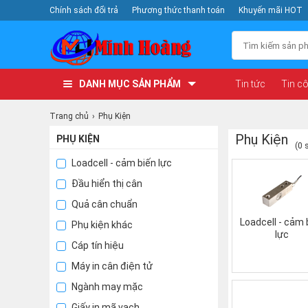
Chính sách đổi trả
Phương thức thanh toán
Khuyến mãi HOT
DANH MỤC SẢN PHẨM
Tin tức
Tin c
Trang chủ
Phụ Kiện
Phụ Kiện
PHỤ KIỆN
(0 
Loadcell - cảm biến lực
Đầu hiển thị cân
Quả cân chuẩn
Loadcell - cảm 
Phụ kiện khác
lực
Cáp tín hiệu
Máy in cân điện tử
Ngành may mặc
Giấy in mã vạch