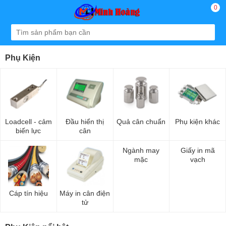
0
Phụ Kiện
Loadcell - cảm
Đầu hiển thị
Quả cân chuẩn
Phụ kiện khác
biến lực
cân
Ngành may
Giấy in mã
mặc
vạch
Cáp tín hiệu
Máy in cân điện
tử