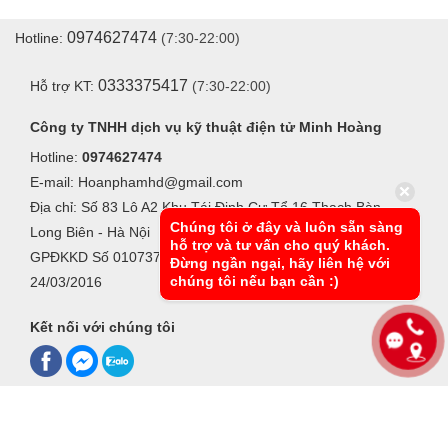
0974627474
Hotline:
(7:30-22:00)
0333375417
Hỗ trợ KT:
(7:30-22:00)
Công ty TNHH dịch vụ kỹ thuật điện tử Minh Hoàng
Hotline:
0974627474
E-mail: Hoanphamhd@gmail.com
Địa chỉ: Số 83 Lô A2 Khu Tái Định Cư Tổ 16 Thạch Bàn -
Chúng tôi ở đây và luôn sẵn sàng
Long Biên - Hà Nội
hỗ trợ và tư vấn cho quý khách.
GPĐKKD Số 0107370042, Do Sở KHĐT Hà Nội cấp ngày
Đừng ngần ngại, hãy liên hệ với
chúng tôi nếu bạn cần :)
24/03/2016
Kết nối với chúng tôi
Xem bản desktop
●
Các thông tin khác
© 2016-2026 Cân điện tử Minh Hoàng Copyright, All Rights Reserved.