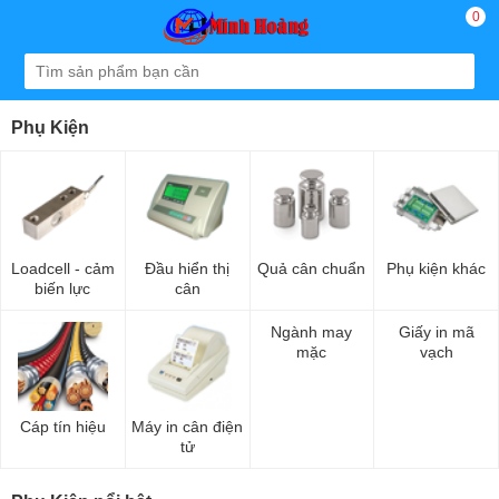
0
Phụ Kiện
Loadcell - cảm
Đầu hiển thị
Quả cân chuẩn
Phụ kiện khác
biến lực
cân
Ngành may
Giấy in mã
mặc
vạch
Cáp tín hiệu
Máy in cân điện
tử