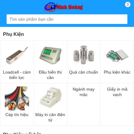
0
Phụ Kiện
Loadcell - cảm
Đầu hiển thị
Quả cân chuẩn
Phụ kiện khác
biến lực
cân
Ngành may
Giấy in mã
mặc
vạch
Cáp tín hiệu
Máy in cân điện
tử