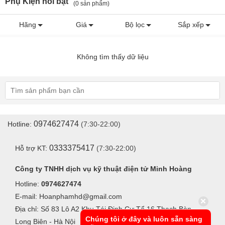
Phụ Kiện nổi bật
(0 sản phẩm)
Hãng
Giá
Bộ lọc
Sắp xếp
Không tìm thấy dữ liệu
0974627474
Hotline:
(7:30-22:00)
0333375417
Hỗ trợ KT:
(7:30-22:00)
Công ty TNHH dịch vụ kỹ thuật điện tử Minh Hoàng
Hotline:
0974627474
E-mail: Hoanphamhd@gmail.com
Địa chỉ: Số 83 Lô A2 Khu Tái Định Cư Tổ 16 Thạch Bàn -
Chúng tôi ở đây và luôn sẵn sàng
Long Biên - Hà Nội