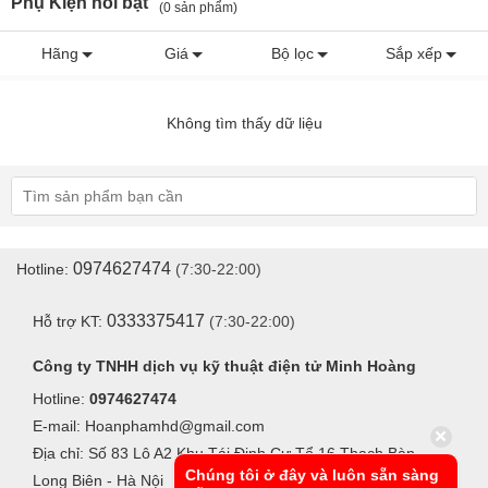
Phụ Kiện nổi bật
(0 sản phẩm)
Hãng
Giá
Bộ lọc
Sắp xếp
Không tìm thấy dữ liệu
0974627474
Hotline:
(7:30-22:00)
0333375417
Hỗ trợ KT:
(7:30-22:00)
Công ty TNHH dịch vụ kỹ thuật điện tử Minh Hoàng
Hotline:
0974627474
E-mail: Hoanphamhd@gmail.com
Địa chỉ: Số 83 Lô A2 Khu Tái Định Cư Tổ 16 Thạch Bàn -
Chúng tôi ở đây và luôn sẵn sàng
Long Biên - Hà Nội