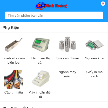
0
Phụ Kiện
Loadcell - cảm
Đầu hiển thị
Quả cân chuẩn
Phụ kiện khác
biến lực
cân
Ngành may
Giấy in mã
mặc
vạch
Cáp tín hiệu
Máy in cân điện
tử