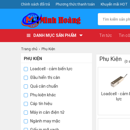
Chính sách đổi trả
Phương thức thanh toán
Khuyến mãi HOT
DANH MỤC SẢN PHẨM
Tin tức
Tin c
Trang chủ
Phụ Kiện
Phụ Kiện
PHỤ KIỆN
(0 
Loadcell - cảm biến lực
Đầu hiển thị cân
Quả cân chuẩn
Loadcell - cảm 
Phụ kiện khác
lực
Cáp tín hiệu
Máy in cân điện tử
Ngành may mặc
Giấy in mã vạch