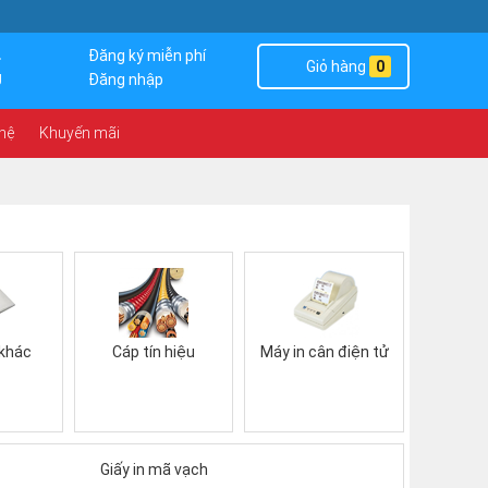
4
Đăng ký miễn phí
Giỏ hàng
0
g
Đăng nhập
 hệ
Khuyến mãi
 khác
Cáp tín hiệu
Máy in cân điện tử
Giấy in mã vạch