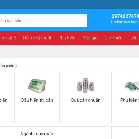
097462747
Hotline bán hàn
ông nghệ
Hỗ trợ kỹ thuật
Phụ Kiện
Báo giá
Giới thiệu
Liên
sản phẩm)
biến
Đầu hiển thị cân
Quả cân chuẩn
Phụ kiện
Ngành may mặc