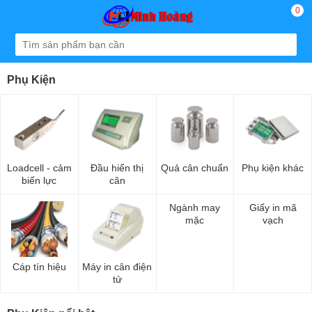
0
Phụ Kiện
Loadcell - cảm
Đầu hiển thị
Quả cân chuẩn
Phụ kiện khác
biến lực
cân
Ngành may
Giấy in mã
mặc
vạch
Cáp tín hiệu
Máy in cân điện
tử