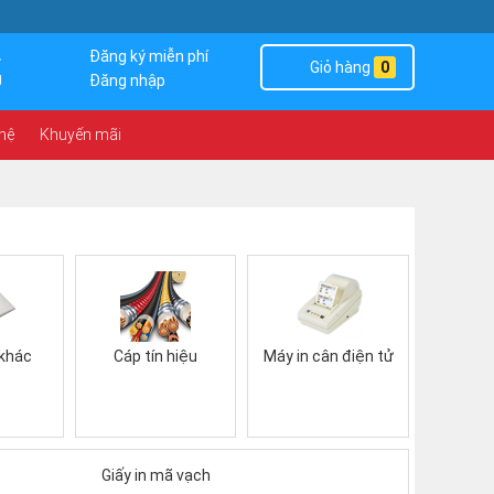
4
Đăng ký miễn phí
Giỏ hàng
0
g
Đăng nhập
 hệ
Khuyến mãi
 khác
Cáp tín hiệu
Máy in cân điện tử
Giấy in mã vạch