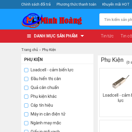
Chính sách đổi trả
Phương thức thanh toán
Khuyến mãi HOT
DANH MỤC SẢN PHẨM
Tin tức
Tin c
Trang chủ
Phụ Kiện
Phụ Kiện
PHỤ KIỆN
(0 
Loadcell - cảm biến lực
Đầu hiển thị cân
Quả cân chuẩn
Loadcell - cảm 
Phụ kiện khác
lực
Cáp tín hiệu
Máy in cân điện tử
Ngành may mặc
Giấy in mã vạch