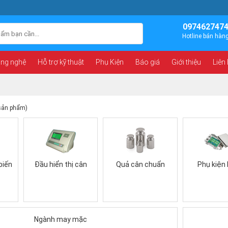
097462747
Hotline bán hàn
ông nghệ
Hỗ trợ kỹ thuật
Phụ Kiện
Báo giá
Giới thiệu
Liên
sản phẩm)
biến
Đầu hiển thị cân
Quả cân chuẩn
Phụ kiện
Ngành may mặc