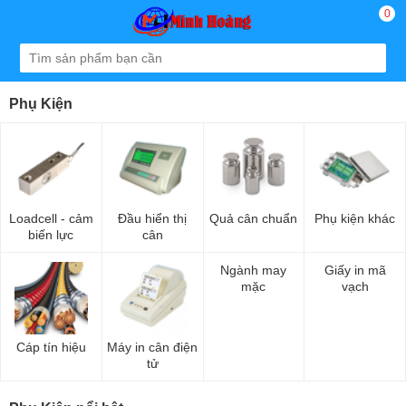
0
Phụ Kiện
Loadcell - cảm
Đầu hiển thị
Quả cân chuẩn
Phụ kiện khác
biến lực
cân
Ngành may
Giấy in mã
mặc
vạch
Cáp tín hiệu
Máy in cân điện
tử