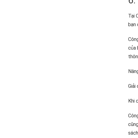
6.
Tại 
bạn 
Công
của 
thôn
Nâng
Giải
Khi 
Công
cũng
sách