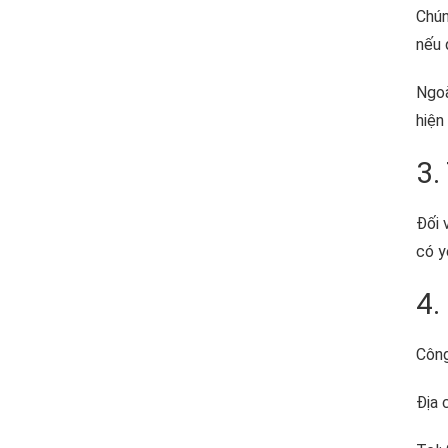
Chún
nếu 
Ngoà
hiện
3.
Đối 
có y
4.
Công
Địa 