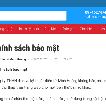
097462747
Hotline bán hàn
ông nghệ
Hỗ trợ kỹ thuật
Phụ Kiện
Báo giá
Giới thiệu
Liên
ính sách bảo mật
7 năm trước
3261 lượt xem
điện tử Minh Hoàng
nh sách bảo mật
 ty TNHH dịch vụ kỹ thuật điện tử Minh Hoàng không bán, chia s
 thu thập trên trang web cho một bên thứ ba nào khác.
g tin cá nhân thu thập được sẽ chỉ được sử dụng trong nội bộ c