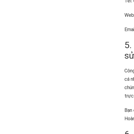
Tel:
Webs
Emai
5.
sử
Công
cá n
chún
trực
Bạn 
Hoàn