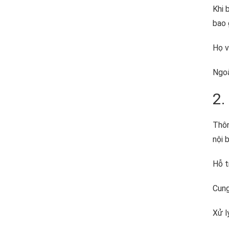
Khi 
bao 
Họ v
Ngoà
2.
Thôn
nội 
Hỗ t
Cung
Xử l