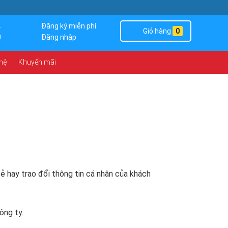
4
Đăng ký miễn phí
Giỏ hàng
0
g
Đăng nhập
 hệ
Khuyến mãi
ẻ hay trao đổi thông tin cá nhân của khách
ông ty.