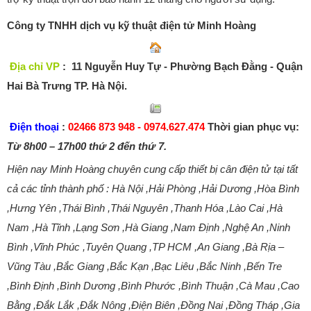
Công ty TNHH dịch vụ kỹ thuật điện tử Minh Hoàng
Địa chỉ VP
: 11 Nguyễn Huy Tự - Phường Bạch Đằng - Quận
Hai Bà Trưng TP. Hà Nội.
Điện thoại
:
02466 873 948 - 0974.627.474
Thời gian phục vụ:
Từ 8h00 – 17h00 thứ 2 đến thứ 7.
Hiện nay Minh Hoàng chuyên cung cấp thiết bị cân điện tử tại tất
cả các tỉnh thành phố :
Hà Nội ,Hải Phòng ,Hải Dương ,Hòa Bình
,Hưng Yên ,Thái Bình ,Thái Nguyên ,Thanh Hóa ,Lào Cai ,Hà
Nam ,Hà Tĩnh ,Lạng Sơn ,Hà Giang ,Nam Định ,Nghệ An ,Ninh
Bình ,Vĩnh Phúc ,Tuyên Quang ,TP HCM ,An Giang ,Bà Rịa –
Vũng Tàu ,Bắc Giang ,Bắc Kạn ,Bạc Liêu ,Bắc Ninh ,Bến Tre
,Bình Định ,Bình Dương ,Bình Phước ,Bình Thuận ,Cà Mau ,Cao
Bằng ,Đắk Lắk ,Đắk Nông ,Điện Biên ,Đồng Nai ,Đồng Tháp ,Gia