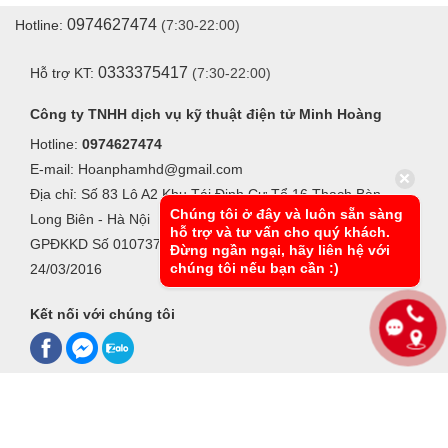
0974627474
Hotline:
(7:30-22:00)
0333375417
Hỗ trợ KT:
(7:30-22:00)
Công ty TNHH dịch vụ kỹ thuật điện tử Minh Hoàng
Hotline:
0974627474
E-mail: Hoanphamhd@gmail.com
Địa chỉ: Số 83 Lô A2 Khu Tái Định Cư Tổ 16 Thạch Bàn -
Chúng tôi ở đây và luôn sẵn sàng
Long Biên - Hà Nội
hỗ trợ và tư vấn cho quý khách.
GPĐKKD Số 0107370042, Do Sở KHĐT Hà Nội cấp ngày
Đừng ngần ngại, hãy liên hệ với
chúng tôi nếu bạn cần :)
24/03/2016
Kết nối với chúng tôi
Xem bản desktop
●
Các thông tin khác
© 2016-2026 Cân điện tử Minh Hoàng Copyright, All Rights Reserved.