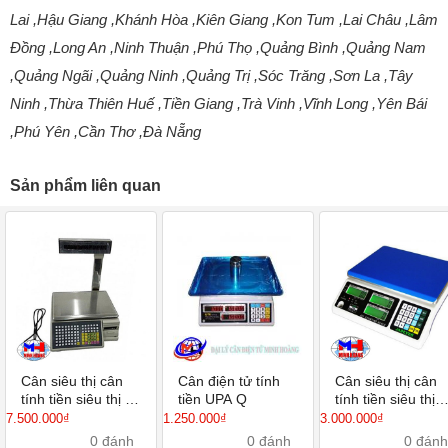
Lai ,Hậu Giang ,Khánh Hòa ,Kiên Giang ,Kon Tum ,Lai Châu ,Lâm
Đồng ,Long An ,Ninh Thuận ,Phú Thọ ,Quảng Bình ,Quảng Nam
,Quảng Ngãi ,Quảng Ninh ,Quảng Trị ,Sóc Trăng ,Sơn La ,Tây
Ninh ,Thừa Thiên Huế ,Tiền Giang ,Trà Vinh ,Vĩnh Long ,Yên Bái
,Phú Yên ,Cần Thơ ,Đà Nẵng
Sản phẩm liên quan
Cân siêu thị cân
Cân điện tử tính
Cân siêu thị cân
tính tiền siêu thị in
tiền UPA Q
tính tiền siêu thị
phiếu mã vạch TM
JPL Jadever
7.500.000₫
1.250.000₫
3.000.000₫
30 Series
0 đánh
0 đánh
0 đánh