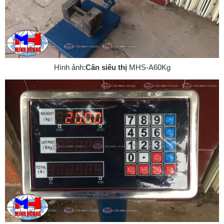
Hình ảnh:
Cân siêu thị
MHS-A60Kg