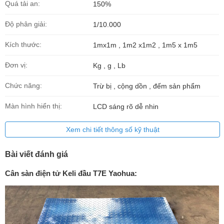
Quá tải an:
150%
Độ phân giải:
1/10.000
Kích thước:
1mx1m , 1m2 x1m2 , 1m5 x 1m5
Đơn vị:
Kg , g , Lb
Chức năng:
Trừ bị , cộng dồn , đếm sản phẩm
Màn hình hiển thị:
LCD sáng rõ dễ nhin
Xem chi tiết thông số kỹ thuật
Bài viết đánh giá
Cân sàn điện tử Keli đầu T7E Yaohua: