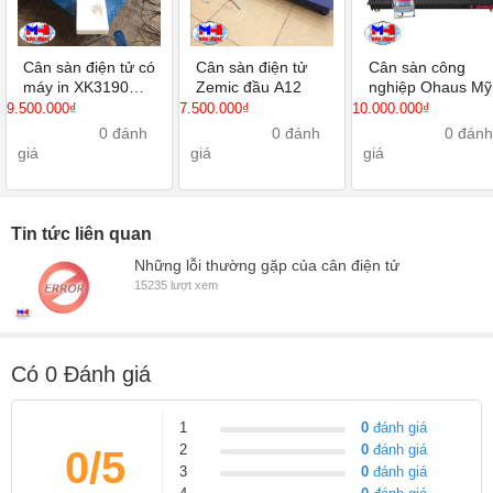
Cân sàn điện tử có
Cân sàn điện tử
Cân sàn công
máy in XK3190
Zemic đầu A12
nghiệp Ohaus Mỹ
A9P
9.500.000₫
7.500.000₫
10.000.000₫
0 đánh
0 đánh
0 đánh
giá
giá
giá
Tin tức liên quan
Những lỗi thường gặp của cân điện tử
15235 lượt xem
Có
0
Đánh giá
1
0
đánh giá
2
0
đánh giá
0/5
3
0
đánh giá