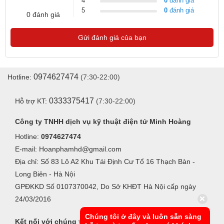
4
0
đánh giá
5
0
đánh giá
0 đánh giá
Gửi đánh giá của bạn
0974627474
Hotline:
(7:30-22:00)
0333375417
Hỗ trợ KT:
(7:30-22:00)
Công ty TNHH dịch vụ kỹ thuật điện tử Minh Hoàng
Hotline:
0974627474
E-mail: Hoanphamhd@gmail.com
Địa chỉ: Số 83 Lô A2 Khu Tái Định Cư Tổ 16 Thạch Bàn -
Long Biên - Hà Nội
GPĐKKD Số 0107370042, Do Sở KHĐT Hà Nội cấp ngày
24/03/2016
Chúng tôi ở đây và luôn sẵn sàng
Kết nối với chúng tôi