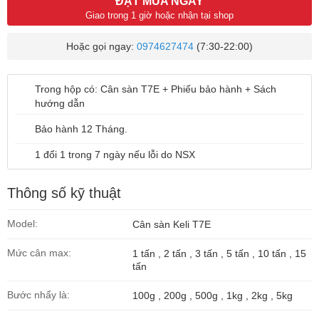
ĐẶT MUA NGAY
Giao trong 1 giờ hoặc nhận tại shop
Hoặc gọi ngay:
0974627474
(7:30-22:00)
Trong hộp có: Cân sàn T7E + Phiếu bảo hành + Sách
hướng dẫn
Bảo hành 12 Tháng.
1 đổi 1 trong 7 ngày
nếu lỗi do NSX
Thông số kỹ thuật
Model:
Cân sàn Keli T7E
Mức cân max:
1 tấn , 2 tấn , 3 tấn , 5 tấn , 10 tấn , 15
tấn
Bước nhẩy là:
100g , 200g , 500g , 1kg , 2kg , 5kg