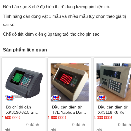
Đèn báo sạc 3 chế độ hiển thị rõ dung lượng pin hiện có.
Tính năng cân động vật 1 mẫu và nhiều mẫu tùy chọn theo giá trị
sai số.
Chế độ tiết kiệm điện giúp tăng tuổi thọ cho pin sạc.
Sản phẩm liên quan
Bộ chỉ thị cân
Đầu cân điện tử
Đầu cân điện tử
XK3190-A15 ứng
T7E Yaohua Đài
XK3118 K8 Keli
dụng đếm tính giá
Loan
1.500.000₫
1.600.000₫
4.000.000₫
sản phẩm
0 đánh
0 đánh
0 đánh
giá
giá
giá