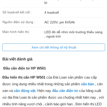
bì
Số loadcell kết nối :
4 loadcell
Nguồn điện sử dụng :
AC 220V, pin 6V5Ah
Màn hình hiển thị:
LED đỏ dễ nhìn môi trường thiếu sáng
, ngoài trời
Xem chi tiết thông số kỹ thuật
Bài viết đánh giá
Đầu cân điện tử HP W501
Đầu hiển thị cân HP W501
của Đài Loan sản phẩm cao cấp
được ứng dụng nhiều nhất trong những sản phẩm
cân bàn
, cân
sàn và
cân động vật
.
Hiện nay
đầu cân điện tử
của hãng xuất
xứ đại Đài Loan là sản phẩm được ưa chuộng nhất hiện nay , với
nhiều tính năng vượt chội , cảnh báo giới hạn , Đèn hiển thị LED