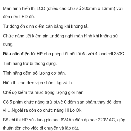
Màn hình hiển thị LCD (chiều cao chữ số 300mm x 13mm) với
đèn nền LED đỏ.
Tự động ổn định điểm cân bằng khi không tải.
Chức năng tiết kiệm pin tự động nghỉ màn hình khi không sử
dụng.
Đầu cân điện tử HP
cho phép kết nối tối đa với 4 loadcell 350Ω.
Tính năng trừ bì thông dụng.
Tính năng đếm số lượng cơ bản.
Hiển thị các đơn vị cơ bản : kg và lb.
Chế độ kiểm tra mức trọng lượng giới hạn.
Có 5 phím chức năng :trừ bì,về 0,đếm sản phẩm,thay đổi đơn
vị….Ngoài ra còn có chức năng Hi Lo Ok
Bộ chỉ thị HP sử dụng pin sạc 6V4Ah điện áp sạc 220V AC, giúp
thuận tiện cho việc di chuyển và lắp đặt.