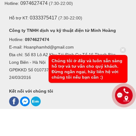
0974627474
Hotline:
(7:30-22:00)
0333375417
Hỗ trợ KT:
(7:30-22:00)
Công ty TNHH dịch vụ kỹ thuật điện tử Minh Hoàng
Hotline:
0974627474
E-mail: Hoanphamhd@gmail.com
Địa chỉ: Số 83 Lô A2 Khu Tái Định Cư Tổ 16 Thạch Bàn -
Chúng tôi ở đây và luôn sẵn sàng
Long Biên - Hà Nội
hỗ trợ và tư vấn cho quý khách.
GPĐKKD Số 0107370042, Do Sở KHĐT Hà Nội cấp ngày
Đừng ngần ngại, hãy liên hệ với
chúng tôi nếu bạn cần :)
24/03/2016
Kết nối với chúng tôi
Xem bản desktop
●
Các thông tin khác
© 2016-2026 Cân điện tử Minh Hoàng Copyright, All Rights Reserved.