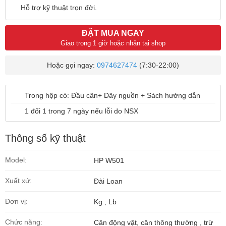
Hỗ trợ kỹ thuật trọn đời.
ĐẶT MUA NGAY
Giao trong 1 giờ hoặc nhận tại shop
Hoặc gọi ngay:
0974627474
(7:30-22:00)
Trong hộp có: Đầu cân+ Dây nguồn + Sách hướng dẫn
1 đổi 1 trong 7 ngày
nếu lỗi do NSX
Thông số kỹ thuật
Model:
HP W501
Xuất xứ:
Đài Loan
Đơn vị:
Kg , Lb
Chức năng:
Cân động vật, cân thông thường , trừ