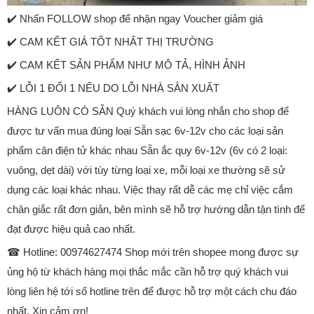
✔️ Nhấn FOLLOW shop để nhận ngay Voucher giảm giá
✔️ CAM KẾT GIÁ TỐT NHẤT THỊ TRƯỜNG
✔️ CAM KẾT SẢN PHẨM NHƯ MÔ TẢ, HÌNH ẢNH
✔️ LỖI 1 ĐỔI 1 NẾU DO LỖI NHÀ SẲN XUẤT
HÀNG LUÔN CÓ SẴN Quý khách vui lòng nhắn cho shop để
được tư vấn mua đúng loại Sẵn sạc 6v-12v cho các loại sản
phẩm cân điện tử khác nhau Sẵn ắc quy 6v-12v (6v có 2 loại:
vuông, dẹt dài) với tùy từng loại xe, mỗi loại xe thường sẽ sử
dụng các loại khác nhau. Việc thay rất dễ các mẹ chỉ việc cắm
chân giắc rất đơn giản, bên mình sẽ hỗ trợ hướng dẫn tận tình để
đạt được hiệu quả cao nhất.
☎ Hotline: 00974627474 Shop mới trên shopee mong được sự
ủng hộ từ khách hàng mọi thắc mắc cần hỗ trợ quý khách vui
lòng liên hệ tới số hotline trên để được hỗ trợ một cách chu đáo
nhất. Xin cảm ơn!