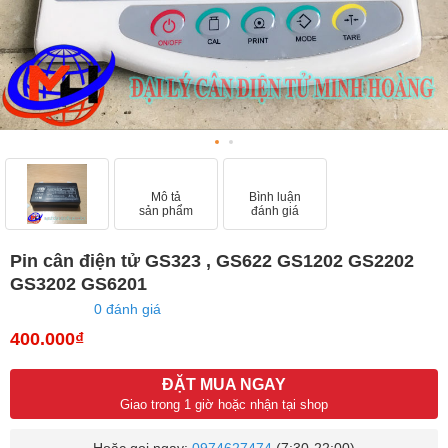
Mô tả
Bình luận
sản phẩm
đánh giá
Pin cân điện tử GS323 , GS622 GS1202 GS2202
GS3202 GS6201
0 đánh giá
400.000₫
ĐẶT MUA NGAY
Giao trong 1 giờ hoặc nhận tại shop