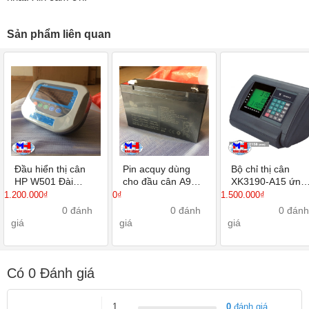
Sản phẩm liên quan
Đầu hiển thị cân
Pin acquy dùng
Bộ chỉ thị cân
HP W501 Đài
cho đầu cân A9P
XK3190-A15 ứng
Loan
A12 -HP - K8 -
dụng đếm tính gi
1.200.000₫
0₫
1.500.000₫
D2008FA
sản phẩm
0 đánh
0 đánh
0 đánh
giá
giá
giá
Có
0
Đánh giá
1
0
đánh giá