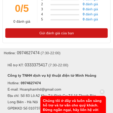
2
0
đánh giá
0/5
3
0
đánh giá
4
0
đánh giá
5
0
đánh giá
0 đánh giá
Gửi đánh giá của bạn
0974627474
Hotline:
(7:30-22:00)
0333375417
Hỗ trợ KT:
(7:30-22:00)
Công ty TNHH dịch vụ kỹ thuật điện tử Minh Hoàng
Hotline:
0974627474
E-mail: Hoanphamhd@gmail.com
Địa chỉ: Số 83 Lô A2 Khu Tái Định Cư Tổ 16 Thạch Bàn -
Chúng tôi ở đây và luôn sẵn sàng
Long Biên - Hà Nội
hỗ trợ và tư vấn cho quý khách.
GPĐKKD Số 0107370042, Do Sở KHĐT Hà Nội cấp ngày
Đừng ngần ngại, hãy liên hệ với